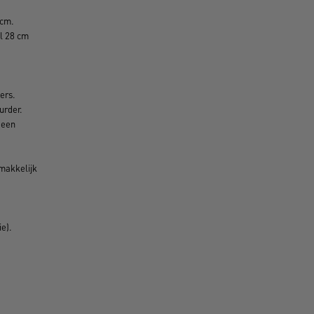
 cm.
al 28 cm
ers.
urder.
 een
makkelijk
e).