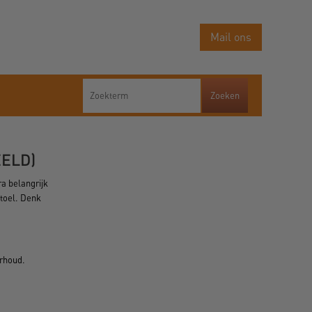
Mail ons
EELD)
ra belangrijk
stoel. Denk
erhoud.