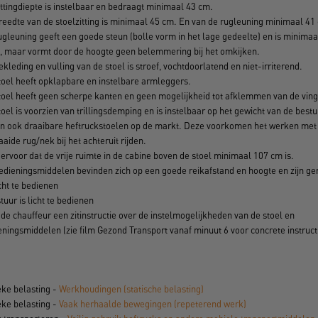
ttingdiepte is instelbaar en bedraagt minimaal 43 cm.
reedte van de stoelzitting is minimaal 45 cm. En van de rugleuning minimaal 41
ugleuning geeft een goede steun (bolle vorm in het lage gedeelte) en is minima
, maar vormt door de hoogte geen belemmering bij het omkijken.
kleding en vulling van de stoel is stroef, vochtdoorlatend en niet-irriterend.
toel heeft opklapbare en instelbare armleggers.
toel heeft geen scherpe kanten en geen mogelijkheid tot afklemmen van de ving
oel is voorzien van trillingsdemping en is instelbaar op het gewicht van de bestu
ijn ook draaibare heftruckstoelen op de markt. Deze voorkomen het werken met
aide rug/nek bij het achteruit rijden.
ervoor dat de vrije ruimte in de cabine boven de stoel minimaal 107 cm is.
edieningsmiddelen bevinden zich op een goede reikafstand en hoogte en zijn ge
cht te bedienen
tuur is licht te bedienen
de chauffeur een zitinstructie over de instelmogelijkheden van de stoel en
ningsmiddelen (zie film Gezond Transport vanaf minuut 6 voor concrete instructi
eke belasting -
Werkhoudingen (statische belasting)
eke belasting -
Vaak herhaalde bewegingen (repeterend werk)