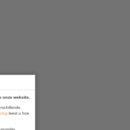
p onze website.
rschillende
aring
leest u hoe
waaronder