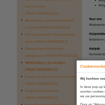
Veili
Veili
werk verlichten
(PRAKTIJKVOORBEELD)
Voor wie
Werkplek waar getild wordt optimaal
Medewerkers
inrichten (PRAKTIJKVOORBEELD)
Hulpmidde
Reiken voorkomen: richt de werkplek
Verbeteren 
goed in (PRAKTIJKVOORBEELD)
Aanpak
Afspraken over slim inrichten
Verminderde
opslaglocaties (PRAKTIJKVOORBEELD)
Werkhouding in_op voertuigen
Soort oplo
Cookievoork
Technische 
(PRAKTIJKVOORBEELD)
Draaien van rug en_of nek voorkomen
Wij hechten vee
(PRAKTIJKVOORBEELD)
Print dit
In deze pop-up k
Handscanners gebruiken
soorten cookies 
we uw persoons
(PRAKTIJKVOORBEELD)
Door op "Akkoord
Pauzesoftware beeldschermwerk