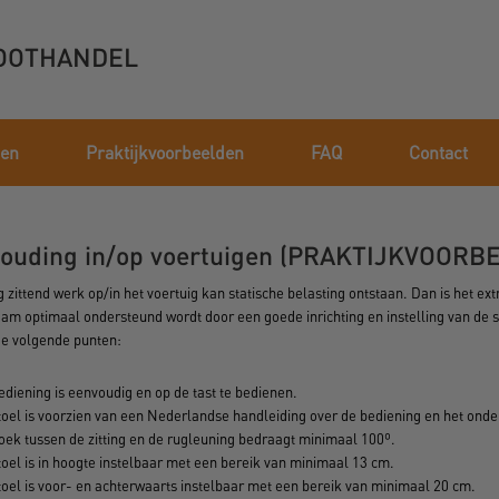
OOTHANDEL
ken
Praktijkvoorbeelden
FAQ
Contact
ouding in/op voertuigen (PRAKTIJKVOORB
g zittend werk op/in het voertuig kan statische belasting ontstaan. Dan is het ext
aam optimaal ondersteund wordt door een goede inrichting en instelling van de 
 de volgende punten:
diening is eenvoudig en op de tast te bedienen.
toel is voorzien van een Nederlandse handleiding over de bediening en het ond
oek tussen de zitting en de rugleuning bedraagt minimaal 100º.
toel is in hoogte instelbaar met een bereik van minimaal 13 cm.
toel is voor- en achterwaarts instelbaar met een bereik van minimaal 20 cm.