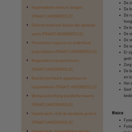
De zi
Hulpmiddelen tillen en dragen
De b
De r
(PRAKTIJKVOORBEELD)
hoog
Rollend materieel kiezen dat optimaal
De be
De s
werkt (PRAKTIJKVOORBEELD)
De s
Preventieve inspectie en onderhoud
De st
hulpmiddelen (PRAKTIJKVOORBEELD)
Er z
gedra
Begaanbare transportroutes
Zorg 
(PRAKTIJKVOORBEELD)
De b
en li
Beeldschermwerk apparatuur en
Het s
hulpmiddelen (PRAKTIJKVOORBEELD)
Geef 
bedie
Werkplekinrichting beeldschermwerk
(PRAKTIJKVOORBEELD)
Risico
Staand werk: richt de werkplek goed in
Fysi
(PRAKTIJKVOORBEELD)
Fysi
Staand werk: hulpmiddelen die het