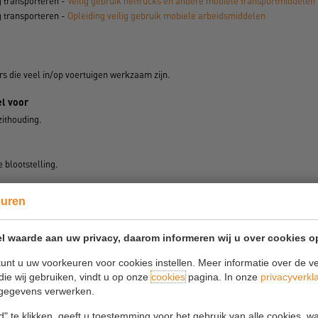
g transporteren -
Veilig gebruik heftrucks en andere mobiele transportmiddelen
g transporteren -
Opleiding veilig gebruik mobiele arbeidsmiddelen
 die veel in/op voertuigen werkzaam zijn.
l voor
zithouding.
 blootstelling.
ssing
euren
oplossing.
l waarde aan uw privacy, daarom informeren wij u over cookies o
 artikel
E-mail dit artikel
unt u uw voorkeuren voor cookies instellen. Meer informatie over de ve
die wij gebruiken, vindt u op onze
cookies
pagina. In onze
privacyverkl
gegevens verwerken.
" te klikken, geeft u toestemming voor het gebruik van alle cookies, 