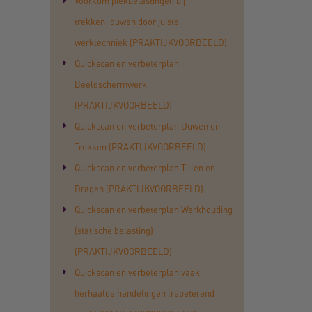
Voorkom piekbelastingen bij
trekken_duwen door juiste
werktechniek (PRAKTIJKVOORBEELD)
Quickscan en verbeterplan
Beeldschermwerk
(PRAKTIJKVOORBEELD)
Quickscan en verbeterplan Duwen en
Trekken (PRAKTIJKVOORBEELD)
Quickscan en verbeterplan Tillen en
Dragen (PRAKTIJKVOORBEELD)
Quickscan en verbeterplan Werkhouding
(statische belasting)
(PRAKTIJKVOORBEELD)
Quickscan en verbeterplan vaak
herhaalde handelingen (repeterend