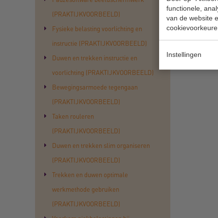
functionele, ana
(PRAKTIJKVOORBEELD)
van de website en
cookievoorkeure
Fysieke belasting voorlichting en
instructie (PRAKTIJKVOORBEELD)
Instellingen
Duwen en trekken instructie en
voorlichting (PRAKTIJKVOORBEELD)
Bewegingsarmoede tegengaan
(PRAKTIJKVOORBEELD)
Taken rouleren
(PRAKTIJKVOORBEELD)
Duwen en trekken slim organiseren
(PRAKTIJKVOORBEELD)
Trekken en duwen optimale
werkmethode gebruiken
(PRAKTIJKVOORBEELD)