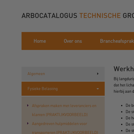
ARBOCATALOGUS
TECHNISCHE
GR
Home
Over ons
Brancheafspra
Werkh
Algemeen
Bij langduri
dat het lich
Fysieke Belasting
hierbij aan
De be
Afspraken maken met leveranciers en
De s
klanten (PRAKTIJKVOORBEELD)
De h
Aangedreven hulpmiddelen voor
De s
De s
transporteren (PRAKTIJKVOORBEELD)