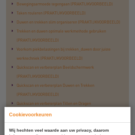
Bewegingsarmoede tegengaan (PRAKTIJKVOORBEELD)
Taken rouleren (PRAKTIJKVOORBEELD)
Duwen en trekken slim organiseren (PRAKTIJKVOORBEELD)
Trekken en duwen optimale werkmethode gebruiken
(PRAKTIJKVOORBEELD)
Voorkom piekbelastingen bij trekken_duwen door juiste
werktechniek (PRAKTIJKVOORBEELD)
Quickscan en verbeterplan Beeldschermwerk
(PRAKTIJKVOORBEELD)
Quickscan en verbeterplan Duwen en Trekken
(PRAKTIJKVOORBEELD)
Quickscan en verbeterplan Tillen en Dragen
(PRAKTIJKVOORBEELD)
Cookievoorkeuren
Quickscan en verbeterplan Werkhouding (statische belasting)
Wij hechten veel waarde aan uw privacy, daarom
(PRAKTIJKVOORBEELD)