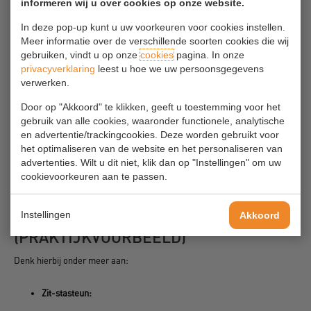
informeren wij u over cookies op onze website.
Quickscan en verbeterplan vaak herhaalde handelingen
In deze pop-up kunt u uw voorkeuren voor cookies instellen.
(repeterend werk) (PRAKTIJKVOORBEELD)
Meer informatie over de verschillende soorten cookies die wij
gebruiken, vindt u op onze
cookies
pagina. In onze
privacyverklaring
leest u hoe we uw persoonsgegevens
Veilige magazijninrichting
verwerken.
Veilig transporteren
Door op "Akkoord" te klikken, geeft u toestemming voor het
gebruik van alle cookies, waaronder functionele, analytische
en advertentie/trackingcookies. Deze worden gebruikt voor
Bedrijfshulpverlening en Calamiteiten
het optimaliseren van de website en het personaliseren van
advertenties. Wilt u dit niet, klik dan op "Instellingen" om uw
cookievoorkeuren aan te passen.
Staand werk: hulpmiddelen die het
Instellingen
Akkoord
werk verlichten
(PRAKTIJKVOORBEELD)
Denk hierbij onder meer aan:
Zit-stasteun: