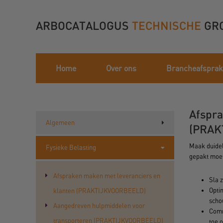
ARBOCATALOGUS
TECHNISCHE
GR
Home
Over ons
Brancheafspra
Afspra
Algemeen
(PRAK
Maak duidel
Fysieke Belasting
gepakt moet
Afspraken maken met leveranciers en
Sla z
Opti
klanten (PRAKTIJKVOORBEELD)
scho
Aangedreven hulpmiddelen voor
Comm
transporteren (PRAKTIJKVOORBEELD)
toe 