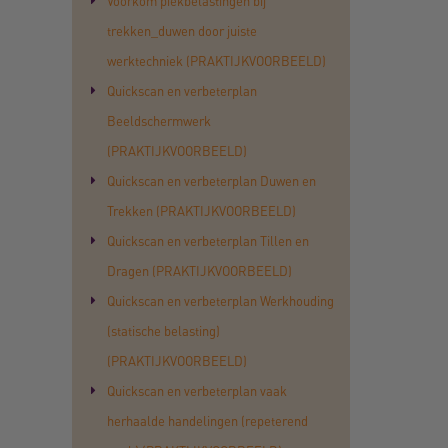
Voorkom piekbelastingen bij
trekken_duwen door juiste
werktechniek (PRAKTIJKVOORBEELD)
Quickscan en verbeterplan
Beeldschermwerk
(PRAKTIJKVOORBEELD)
Quickscan en verbeterplan Duwen en
Trekken (PRAKTIJKVOORBEELD)
Quickscan en verbeterplan Tillen en
Dragen (PRAKTIJKVOORBEELD)
Quickscan en verbeterplan Werkhouding
(statische belasting)
(PRAKTIJKVOORBEELD)
Quickscan en verbeterplan vaak
herhaalde handelingen (repeterend