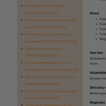
Hulpmiddelen tillen en dragen
(PRAKTIJKVOORBEELD)
Risico
Fysi
Rollend materieel kiezen dat optimaal
Fysi
werkt (PRAKTIJKVOORBEELD)
Fysi
Fysi
Preventieve inspectie en onderhoud
Veili
hulpmiddelen (PRAKTIJKVOORBEELD)
Begaanbare transportroutes
Voor wie
(PRAKTIJKVOORBEELD)
Medewerkers
Beeldschermwerk apparatuur en
halen.
hulpmiddelen (PRAKTIJKVOORBEELD)
Hulpmidde
Werkplekinrichting beeldschermwerk
Verlagen va
(PRAKTIJKVOORBEELD)
Efficiency
Staand werk: richt de werkplek goed in
Werken gaat
(PRAKTIJKVOORBEELD)
Mogelijke
Staand werk: hulpmiddelen die het