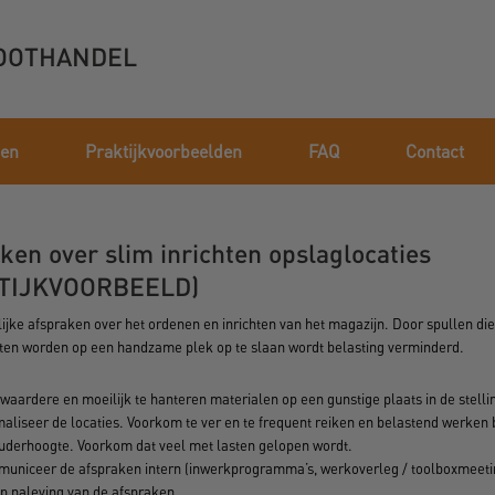
OOTHANDEL
ken
Praktijkvoorbeelden
FAQ
Contact
ken over slim inrichten opslaglocaties
TIJKVOORBEELD)
ijke afspraken over het ordenen en inrichten van het magazijn. Door spullen di
en worden op een handzame plek op te slaan wordt belasting verminderd.
waardere en moeilijk te hanteren materialen op een gunstige plaats in de stelli
maliseer de locaties. Voorkom te ver en te frequent reiken en belastend werken
uderhoogte. Voorkom dat veel met lasten gelopen wordt.
uniceer de afspraken intern (inwerkprogramma’s, werkoverleg / toolboxmeetin
op naleving van de afspraken.