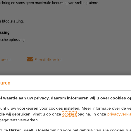
richting en soms geen maximale benutting van stellingruimte.
 blootstelling.
ssing
ische oplossing.
 artikel
E-mail dit artikel
euren
l waarde aan uw privacy, daarom informeren wij u over cookies o
unt u uw voorkeuren voor cookies instellen. Meer informatie over de ve
die wij gebruiken, vindt u op onze
cookies
pagina. In onze
privacyverkl
gegevens verwerken.
" te klikken, geeft u toestemming voor het gebruik van alle cookies, 