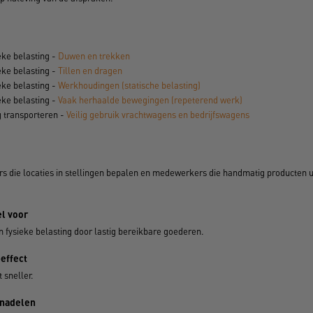
eke belasting -
Duwen en trekken
eke belasting -
Tillen en dragen
eke belasting -
Werkhoudingen (statische belasting)
eke belasting -
Vaak herhaalde bewegingen (repeterend werk)
g transporteren -
Veilig gebruik vrachtwagens en bedrijfswagens
 die locaties in stellingen bepalen en medewerkers die handmatig producten ui
l voor
n fysieke belasting door lastig bereikbare goederen.
-effect
 sneller.
 nadelen