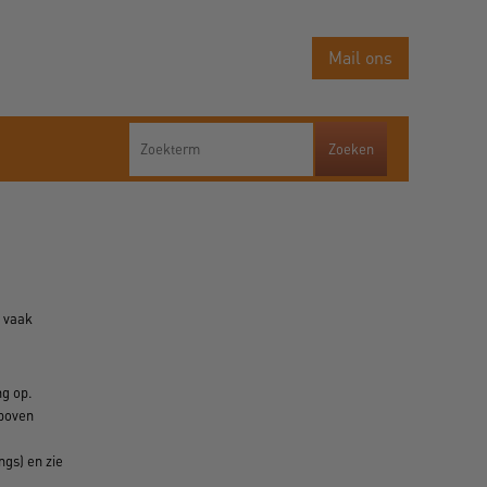
Mail ons
e vaak
ng op.
 boven
gs) en zie