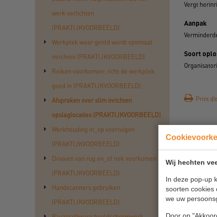
Vergt herin
werk verlichten
Aanpak
(PRAKTIJKVOORBEELD)
Verminderde
Werkplek waar getild wordt optimaal
Soort oplo
inrichten (PRAKTIJKVOORBEELD)
Organisator
Reiken voorkomen: richt de werkplek
goed in (PRAKTIJKVOORBEELD)
Print dit
Afspraken over slim inrichten
opslaglocaties (PRAKTIJKVOORBEELD)
Werkhouding in_op voertuigen
Cookievoork
(PRAKTIJKVOORBEELD)
Draaien van rug en_of nek voorkomen
Wij hechten vee
(PRAKTIJKVOORBEELD)
In deze pop-up k
Handscanners gebruiken
soorten cookies 
we uw persoons
(PRAKTIJKVOORBEELD)
Door op "Akkoord
Pauzesoftware beeldschermwerk