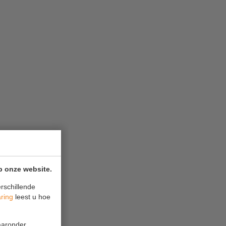
p onze website.
rschillende
aring
leest u hoe
waaronder