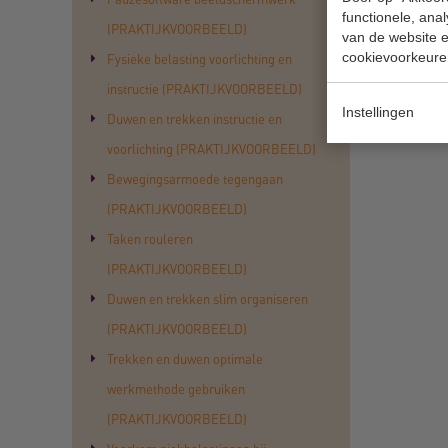
functionele, ana
(PRAKTIJKVOORBEELD)
van de website en
cookievoorkeure
Fysieke belasting voorlichting en
instructie (PRAKTIJKVOORBEELD)
Instellingen
Duwen en trekken instructie en
voorlichting (PRAKTIJKVOORBEELD)
Bewegingsarmoede tegengaan
(PRAKTIJKVOORBEELD)
Taken rouleren
(PRAKTIJKVOORBEELD)
Duwen en trekken slim organiseren
(PRAKTIJKVOORBEELD)
Trekken en duwen optimale
werkmethode gebruiken
(PRAKTIJKVOORBEELD)