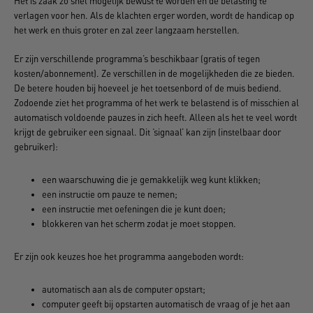
Het is zaak zo snel mogelijk bewust te worden en de belasting te
verlagen voor hen. Als de klachten erger worden, wordt de handicap op
het werk en thuis groter en zal zeer langzaam herstellen.
Er zijn verschillende programma’s beschikbaar (gratis of tegen
kosten/abonnement). Ze verschillen in de mogelijkheden die ze bieden.
De betere houden bij hoeveel je het toetsenbord of de muis bediend.
Zodoende ziet het programma of het werk te belastend is of misschien al
automatisch voldoende pauzes in zich heeft. Alleen als het te veel wordt
krijgt de gebruiker een signaal. Dit ‘signaal’ kan zijn (instelbaar door
gebruiker):
een waarschuwing die je gemakkelijk weg kunt klikken;
een instructie om pauze te nemen;
een instructie met oefeningen die je kunt doen;
blokkeren van het scherm zodat je moet stoppen.
Er zijn ook keuzes hoe het programma aangeboden wordt:
automatisch aan als de computer opstart;
computer geeft bij opstarten automatisch de vraag of je het aan