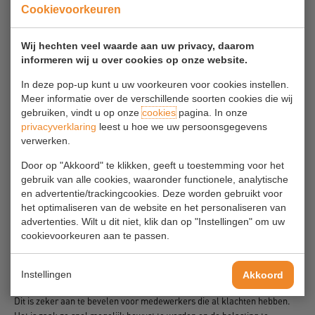
Cookievoorkeuren
Quickscan en verbeterplan vaak herhaalde handelingen
(repeterend werk) (PRAKTIJKVOORBEELD)
Wij hechten veel waarde aan uw privacy, daarom
informeren wij u over cookies op onze website.
Veilige magazijninrichting
In deze pop-up kunt u uw voorkeuren voor cookies instellen.
Meer informatie over de verschillende soorten cookies die wij
Veilig transporteren
gebruiken, vindt u op onze
cookies
pagina. In onze
privacyverklaring
leest u hoe we uw persoonsgegevens
verwerken.
Bedrijfshulpverlening en Calamiteiten
Door op "Akkoord" te klikken, geeft u toestemming voor het
gebruik van alle cookies, waaronder functionele, analytische
en advertentie/trackingcookies. Deze worden gebruikt voor
Pauzesoftware beeldschermwerk
het optimaliseren van de website en het personaliseren van
(PRAKTIJKVOORBEELD)
advertenties. Wilt u dit niet, klik dan op "Instellingen" om uw
cookievoorkeuren aan te passen.
Pauzesoftware helpt bij het bewust onderbreken van beeldschermwerk
als dat te lang aaneengesloten wordt gedaan. De computer helpt dus
om pauzes in te bouwen op het moment dat dit nodig is.
Instellingen
Akkoord
Dit is zeker aan te bevelen voor medewerkers die al klachten hebben.