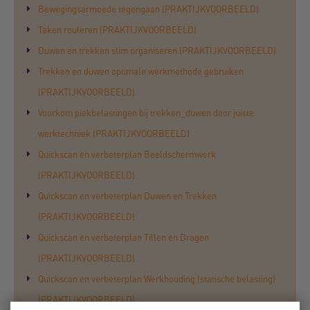
Bewegingsarmoede tegengaan (PRAKTIJKVOORBEELD)
Taken rouleren (PRAKTIJKVOORBEELD)
Duwen en trekken slim organiseren (PRAKTIJKVOORBEELD)
Trekken en duwen optimale werkmethode gebruiken
(PRAKTIJKVOORBEELD)
Voorkom piekbelastingen bij trekken_duwen door juiste
werktechniek (PRAKTIJKVOORBEELD)
Quickscan en verbeterplan Beeldschermwerk
(PRAKTIJKVOORBEELD)
Quickscan en verbeterplan Duwen en Trekken
(PRAKTIJKVOORBEELD)
Quickscan en verbeterplan Tillen en Dragen
(PRAKTIJKVOORBEELD)
Quickscan en verbeterplan Werkhouding (statische belasting)
(PRAKTIJKVOORBEELD)