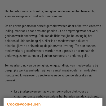
Het beladen van vrachtauto’s, veiligheid onderweg en het leveren bij
klanten kan gevaren met zich meebrengen.
Op de eerste plaats wat betreft geraakt worden door of het verliezen van
lading, maar ook door omstandigheden uit de omgeving waar het werk
gedaan wordt onderweg. Ook kan de lichamelijke belasting bij het
beladen of uitladen hoog zijn. Hier is de medewerker ook sterk
afhankelijk van de situatie op de plaats van levering. Tot slot kunnen
medewerkers geconfronteerd worden met agressie en criminaliteit
onderweg, zeker wanneer zij buiten kantooruren onderweg zijn.
Ter waarborging van de veiligheid en gezondheid van medewerkers bij
dergelijke werkzaamheden zijn een aantal maatregelen en middelen
noodzakelijk waarover op sectorniveau de volgende afspraken zijn
gemaakt.
Er zijn afspraken gemaakt over een veilige plek voor de
chauffeur om te verblijven tijdens het beladen van de vrachtauto.
Plaatsen waar geladen of gelost wordt zijn afgezet, zodat
Cookievoorkeuren