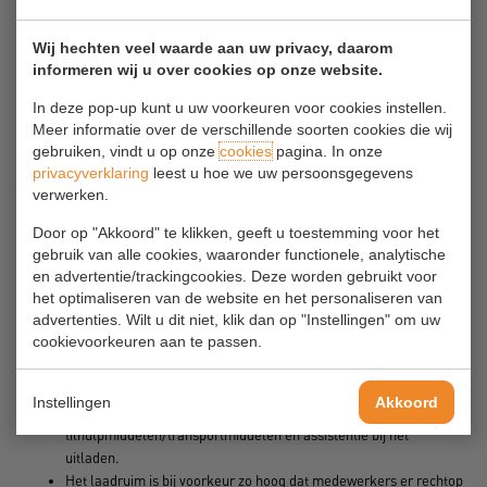
onbevoegden er op geattendeerd worden de plaats niet te
betreden en voorbijkomend verkeer gewaarschuwd wordt.
Plaatsen waar geladen of gelost wordt zijn goed verlicht.
Wij hechten veel waarde aan uw privacy, daarom
informeren wij u over cookies op onze website.
Voertuigen waar buiten kantooruren mee gewerkt wordt zijn
uitgerust met extra verlichting om ook buiten het voertuig bij te
In deze pop-up kunt u uw voorkeuren voor cookies instellen.
verlichten.
Meer informatie over de verschillende soorten cookies die wij
Chauffeurs hebben de beschikking over bovenkleding met
gebruiken, vindt u op onze
cookies
pagina. In onze
signaalwerking (reflectie en felle kleur, veiligheidshesjes).
privacyverklaring
leest u hoe we uw persoonsgegevens
Er zijn afspraken gemaakt over het goed vastzetten van lading en
verwerken.
wie daarvoor verantwoordelijk is.
Er zijn instructies over het veilig openen van het laadruim
Door op "Akkoord" te klikken, geeft u toestemming voor het
(instabiele belading, knelrisico’s, ijsafzetting).
gebruik van alle cookies, waaronder functionele, analytische
Het maximale laadvermogen wordt niet overschreden.
en advertentie/trackingcookies. Deze worden gebruikt voor
het optimaliseren van de website en het personaliseren van
De belading is zodanig dat het risico op kantelen of in onbalans
advertenties. Wilt u dit niet, klik dan op "Instellingen" om uw
raken van het voertuig tot het minimum beperkt wordt (geen
cookievoorkeuren aan te passen.
onevenwichtige, topzware of verschuivende belading).
Er zijn afspraken gemaakt met klanten over de eisen die gesteld
worden aan de plaats van levering. Hierin is aandacht voor
Instellingen
Akkoord
veiligheid van de omgeving, beschikbaar en bruikbaar zijn van
tilhulpmiddelen/transportmiddelen en assistentie bij het
uitladen.
Het laadruim is bij voorkeur zo hoog dat medewerkers er rechtop