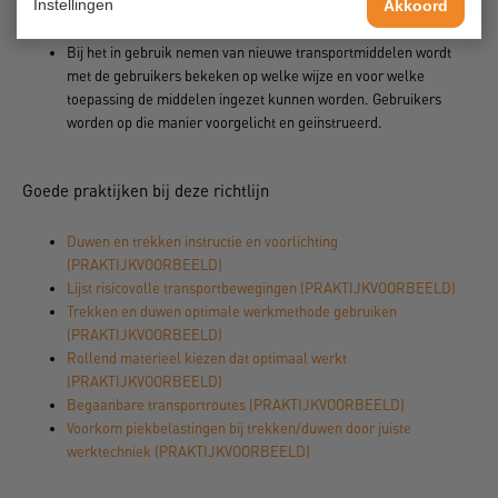
Instellingen
Akkoord
transportmiddelen gebruiken, dragen veiligheidsschoenen met
antislip zolen.
Bij het in gebruik nemen van nieuwe transportmiddelen wordt
met de gebruikers bekeken op welke wijze en voor welke
toepassing de middelen ingezet kunnen worden. Gebruikers
worden op die manier voorgelicht en geïnstrueerd.
Goede praktijken bij deze richtlijn
Duwen en trekken instructie en voorlichting
(PRAKTIJKVOORBEELD)
Lijst risicovolle transportbewegingen (PRAKTIJKVOORBEELD)
Trekken en duwen optimale werkmethode gebruiken
(PRAKTIJKVOORBEELD)
Rollend materieel kiezen dat optimaal werkt
(PRAKTIJKVOORBEELD)
Begaanbare transportroutes (PRAKTIJKVOORBEELD)
Voorkom piekbelastingen bij trekken/duwen door juiste
werktechniek (PRAKTIJKVOORBEELD)