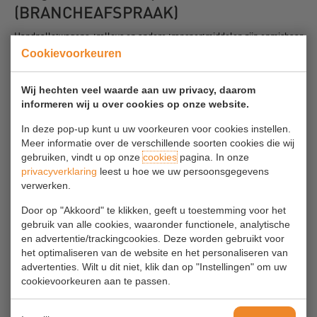
(BRANCHEAFSPRAAK)
Handpalletwagens, trolleys en andere transportmiddelen zijn onmisbaar
om fysieke belasting van medewerkers tegen te gaan.
Cookievoorkeuren
Het kiezen van het juiste middel voor de werkzaamheden is cruciaal.
Wij hechten veel waarde aan uw privacy, daarom
Daarnaast is een zorgvuldig gebruik door medewerkers nodig om
informeren wij u over cookies op onze website.
nieuwe risico’s tegen te gaan.
In deze pop-up kunt u uw voorkeuren voor cookies instellen.
Zodoende zijn op sectorniveau ook afspraken gemaakt over een veilig
Meer informatie over de verschillende soorten cookies die wij
en gezond gebruik van transportmiddelen die met menskracht, dus niet
gebruiken, vindt u op onze
cookies
pagina. In onze
motorisch aangedreven, worden voortbewogen.
privacyverklaring
leest u hoe we uw persoonsgegevens
verwerken.
Medewerkers die op menskracht voortbewogen
Door op "Akkoord" te klikken, geeft u toestemming voor het
transportmiddelen gebruiken, zijn daarvoor geïnstrueerd. Daarbij
gebruik van alle cookies, waaronder functionele, analytische
is expliciete instructie gegeven over het langzaam, dus zonder
en advertentie/trackingcookies. Deze worden gebruikt voor
explosieve kracht te gebruiken, in beweging brengen van
het optimaliseren van de website en het personaliseren van
transportmiddelen en het richten van de stand van de wielen (zie
advertenties. Wilt u dit niet, klik dan op "Instellingen" om uw
hiervoor ook brancheafspraak 'Duwen en trekken' in het
cookievoorkeuren aan te passen.
onderdeel 'Lichamelijke belasting').
De medewerkers die op menskracht voortbewogen