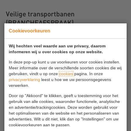
Veilige transportbanen
(BRANCHEAFSPRAAK)
Cookievoorkeuren
Bij transportbanen is er het risico op knelgevaar en het gevaar gegrepen
te worden door draaiende delen.
Wij hechten veel waarde aan uw privacy, daarom
Daarom gelden hiervoor de volgende branche afspraken:
informeren wij u over cookies op onze website.
In deze pop-up kunt u uw voorkeuren voor cookies instellen.
Langs de transportbanen dient bij werkplekken en looproutes
Meer informatie over de verschillende soorten cookies die wij
een goed zichtbare en snel bereikbare noodstopvoorziening
gebruiken, vindt u op onze
cookies
pagina. In onze
aanwezig te zijn.
privacyverklaring
leest u hoe we uw persoonsgegevens
Draaiende delen met knelgevaar of gevaar om gegrepen te
verwerken.
worden dienen tegen dit gevaar beveiligd te zijn, zodat ook bij
ongelukkig handelen geen gevaar ontstaat (denk aan: ergens
Door op "Akkoord" te klikken, geeft u toestemming voor het
tegen aan leunen, struikelen of een stremming proberen te
gebruik van alle cookies, waaronder functionele, analytische
en advertentie/trackingcookies. Deze worden gebruikt voor
verhelpen).
het optimaliseren van de website en het personaliseren van
Het verhelpen van storingen/reparaties van transportbanen
advertenties. Wilt u dit niet, klik dan op "Instellingen" om uw
gebeurt met uitgeschakelde installatie waarbij ongewenst
cookievoorkeuren aan te passen.
inschakelen onmogelijk gemaakt is.