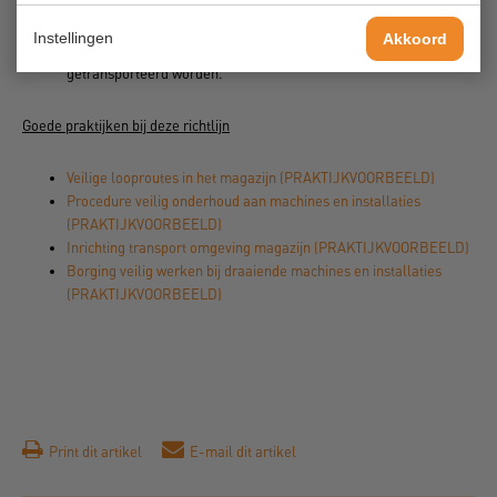
Bij plaatsen waar personen over of onder transportbanen door
gaan, zijn voorzieningen aangebracht zodat zij niet geraakt
Instellingen
Akkoord
kunnen worden door bewegende delen of voorwerpen die
getransporteerd worden.
Goede praktijken bij deze richtlijn
Veilige looproutes in het magazijn (PRAKTIJKVOORBEELD)
Procedure veilig onderhoud aan machines en installaties
(PRAKTIJKVOORBEELD)
Inrichting transport omgeving magazijn (PRAKTIJKVOORBEELD)
Borging veilig werken bij draaiende machines en installaties
(PRAKTIJKVOORBEELD)
Print dit artikel
E-mail dit artikel