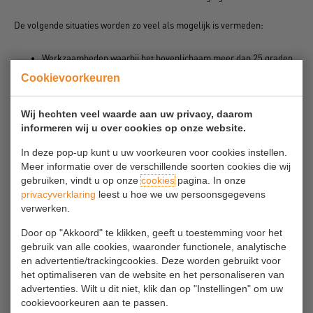
De volgende situaties worden zo veel als mogelijk is vermeden:
Werkzaamheden waarbij het bovenlichaam meer dan 25 graden
zijwaarts of voorwaarts buigt, meer dan 10 graden achterwaarts
Cookievoorkeuren
buigt of of meer dan 30 graden om de as draait, als dat meer dan
2x per minuut voorkomt).
Wij hechten veel waarde aan uw privacy, daarom
informeren wij u over cookies op onze website.
Van handelingen die meer dan 1x per minuut en meer dan een uur per
dag gedaan worden, wordt een beoordeling gemaakt van de belasting
In deze pop-up kunt u uw voorkeuren voor cookies instellen.
en werkinrichting. Hiervoor wordt gebruik gemaakt van de quickscan
Meer informatie over de verschillende soorten cookies die wij
‘Vaak herhaalde bewegingen’ uit deze Arbocatalogus of een
gebruiken, vindt u op onze
cookies
pagina. In onze
vergelijkbaar instrument waarmee de belasting gewogen kan worden.
privacyverklaring
leest u hoe we uw persoonsgegevens
verwerken.
Dit wordt beschouwd als verdiepende RI&E.
Door op "Akkoord" te klikken, geeft u toestemming voor het
Zie Praktijkvoorbeeld
'Quickscan vaak herhaalde bewegingen’
.
gebruik van alle cookies, waaronder functionele, analytische
en advertentie/trackingcookies. Deze worden gebruikt voor
Om te bepalen welke werkzaamheden met steeds herhalende beweging
het optimaliseren van de website en het personaliseren van
advertenties. Wilt u dit niet, klik dan op "Instellingen" om uw
een risico met zich meebrengen wordt bekeken in welke stand staan de
cookievoorkeuren aan te passen.
gewrichten in die handeling staan. Als gewrichten tot het uiterste