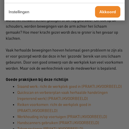
gestrekt, gedraaid of scheef belast worden, dan kunnen deze snel tot
klachten leiden. Worden hand-pols sterk geknikt of gedraaid? Kunnen
Instellingen
Akkoord
medewerkers overal goed bij of wordt steeds ver gereikt, gebukt of
wordt het lichaam schuin gebogen of de rug gedraaid? Let ook op de
schouders, worden bewegingen van de arm achter het lichaam
gemaakt? Hoe meer kracht gezet wordt des te groter is het gevaar op
klachten.
Vaak herhaalde bewegingen hoeven helemaal geen probleem te zijn als
er voor gezorgd wordt dat deze in het ‘gezonde’ bereik van ons lichaam
gebeuren. Door een goed ontwerp van de werkplek kan veel voorkomen
worden. Maar ook de werktechniek van de medewerker is bepalend.
Goede praktijken bij deze richtlijn
Staand werk: richt de werkplek goed in (PRAKTIJKVOORBEELD)
Quickscan en verbeterplan vaak herhaalde handelingen
(repeterend werk) (PRAKTIJKVOORBEELD)
Reiken voorkomen: richt de werkplek goed in
(PRAKTIJKVOORBEELD)
Werkhouding in/op voertuigen (PRAKTIJKVOORBEELD)
Handscanners gebruiken (PRAKTIJKVOORBEELD)
Taken rouleren (PRAKTIJKVOORBEELD)