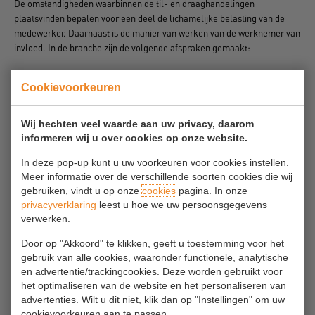
De omstandigheden waarbinnen de til- en draaghandelingen
plaatsvinden bepalen voor een deel de lichamelijke belasting van de
medewerker. Daarnaast is de manier van werken van de werknemer van
invloed. In de branche zijn de volgende afspraken gemaakt:
Voor zover dit mogelijk is wordt vermeden:
Cookievoorkeuren
Het met twee handen tillen van gewichten van meer dan 23 kg
Wij hechten veel waarde aan uw privacy, daarom
als dat meerdere keren per dag voorkomt. 23kg is het maximum
informeren wij u over cookies op onze website.
wanneer onder ideale omstandigheden getild wordt, anders is het
maximumgewicht lager.
In deze pop-up kunt u uw voorkeuren voor cookies instellen.
Het over een afstand van meer dan 5 meter dragen van:
Meer informatie over de verschillende soorten cookies die wij
Gewichten, met 2 handen gedragen, die meer wegen dan 15 kg.
gebruiken, vindt u op onze
cookies
pagina. In onze
Gewichten, met 1 hand gedragen, die meer wegen dan 10 kg.
privacyverklaring
leest u hoe we uw persoonsgegevens
Gewichten van meer dan 12 kg dragen die lastig vast te pakken
verwerken.
zijn, waarbij het lichaam scheef of gedraaid gehouden moet
worden om grip te hebben.
Door op "Akkoord" te klikken, geeft u toestemming voor het
gebruik van alle cookies, waaronder functionele, analytische
Gewichten verplaatsen boven schouderhoogte, als het gewicht
en advertentie/trackingcookies. Deze worden gebruikt voor
meer bedraagt dan 4 kg en dit meer dan 2x per minuut voorkomt.
het optimaliseren van de website en het personaliseren van
Tillen boven 180 cm wordt vermeden.
advertenties. Wilt u dit niet, klik dan op "Instellingen" om uw
cookievoorkeuren aan te passen.