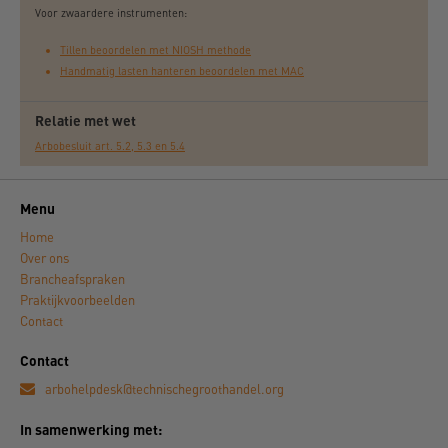
Voor zwaardere instrumenten:
Tillen beoordelen met NIOSH methode
Handmatig lasten hanteren beoordelen met MAC
Relatie met wet
Arbobesluit art. 5.2, 5.3 en 5.4
Menu
Home
Over ons
Brancheafspraken
Praktijkvoorbeelden
Contact
Contact
arbohelpdesk@technischegroothandel.org
In samenwerking met: