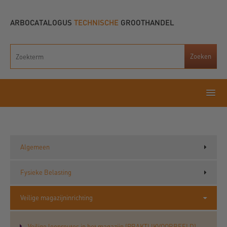
ARBOCATALOGUS
TECHNISCHE
GROOTHANDEL
Algemeen
Fysieke Belasting
Veilige magazijninrichting
Veilige looproutes in het magazijn (PRAKTIJKVOORBEELD)