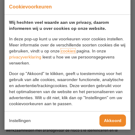
Cookievoorkeuren
Bedrijfshulpverlening en Calamiteiten
Wij hechten veel waarde aan uw privacy, daarom
informeren wij u over cookies op onze website.
In deze pop-up kunt u uw voorkeuren voor cookies instellen.
Afspraken bij brandgevaarlijke
Meer informatie over de verschillende soorten cookies die wij
werkzaamheden
gebruiken, vindt u op onze
cookies
pagina. In onze
privacyverklaring
leest u hoe we uw persoonsgegevens
(PRAKTIJKVOORBEELD)
verwerken.
Bij sommig productiewerk, maar vooral bij onderhoudswerk worden
Door op "Akkoord" te klikken, geeft u toestemming voor het
werkzaamheden verricht waarbij brandgevaar kan optreden. Het
gebruik van alle cookies, waaronder functionele, analytische
belangrijkste risico treedt op bij laswerk, slijpwerk, werken met
en advertentie/trackingcookies. Deze worden gebruikt voor
branders of ander open vuur, maar ook bij apparatuur met hete
het optimaliseren van de website en het personaliseren van
oppervlakken (sealapparaten bijvoorbeeld). Als dat soort
advertenties. Wilt u dit niet, klik dan op "Instellingen" om uw
werkzaamheden opgestart worden is vooraf een beoordeling nodig of dit
cookievoorkeuren aan te passen.
veilig kan en de juiste maatregelen en middelen beschikbaar zijn om
brand te voorkomen en te bestrijden mocht het mis gaan.
Instellingen
Akkoord
Onderstaand treft u een voorbeeld aan van een procedure om bij
werkzaamheden met brandgevaar de risico's te identificeren en te