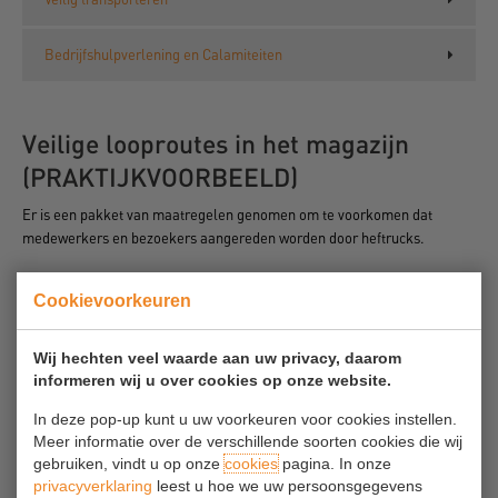
Bedrijfshulpverlening en Calamiteiten
Veilige looproutes in het magazijn
(PRAKTIJKVOORBEELD)
Er is een pakket van maatregelen genomen om te voorkomen dat
medewerkers en bezoekers aangereden worden door heftrucks.
Door op de vloer belijning aan te brengen is gezorgd dat duidelijk
Cookievoorkeuren
is waar wel en waar geen voetgangers of heftrucks mogen
komen. Voor voetgangerpaden is groene belijning toegepast,
Wij hechten veel waarde aan uw privacy, daarom
voor de heftruckroutes is gele belijning toegepast.
informeren wij u over cookies op onze website.
Het is verboden in de aangegeven zones materialen achter te
laten: de routes moeten altijd vrij zijn.
In deze pop-up kunt u uw voorkeuren voor cookies instellen.
Op hoeken is een hekwerk aangebracht als fysieke scheiding
Meer informatie over de verschillende soorten cookies die wij
tussen voetgangerpad en heftruckdoorgang.
gebruiken, vindt u op onze
cookies
pagina. In onze
Alle hoeken die onoverzichtelijk zijn zijn uitgerust met een bolle
privacyverklaring
leest u hoe we uw persoonsgegevens