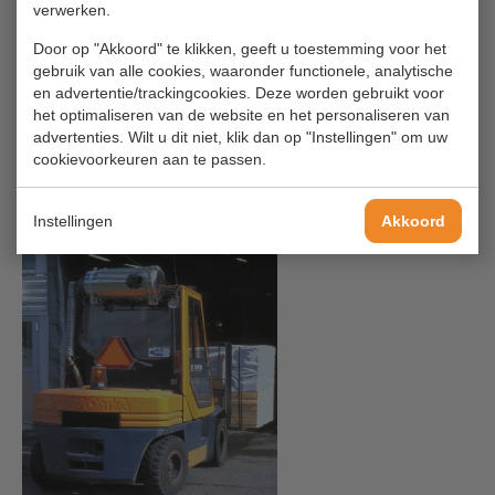
spiegel.
verwerken.
Bij deuren en gangen die uitkomen op of minder dan 1 meter van
Door op "Akkoord" te klikken, geeft u toestemming voor het
een transportroute met dwarsverkeer, is een hekwerk geplaatst
gebruik van alle cookies, waaronder functionele, analytische
zodat voetgangers niet direct rechtdoor kunnen lopen. Dit om te
en advertentie/trackingcookies. Deze worden gebruikt voor
voorkomen dat voetgangers onverhoopt op de rijbaan van
het optimaliseren van de website en het personaliseren van
transportverkeer stappen. Het hek staat parallel aan de
advertenties. Wilt u dit niet, klik dan op "Instellingen" om uw
transportroute en loopt ten minste 1 meter door aan de linker-
cookievoorkeuren aan te passen.
en rechterzijde van de deur/gang.
Medewerkers dragen reflecterende kleding.
De heftruck heeft een zwaailicht en geluidsignaal.
Instellingen
Akkoord