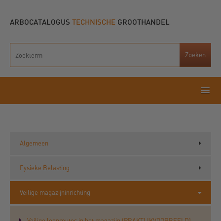
ARBOCATALOGUS
TECHNISCHE
GROOTHANDEL
Algemeen
Fysieke Belasting
Veilige magazijninrichting
Veilige looproutes in het magazijn (PRAKTIJKVOORBEELD)