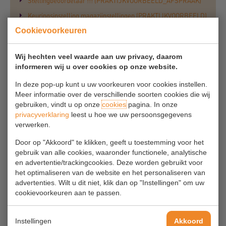
Stellingbeoordelaar !!! (PRAKTIJKVOORBEELD_AFSPRAAK)
Keuringsinstelling magazijnstellingen (PRAKTIJKVOORBEELD)
Cookievoorkeuren
Borging veilig werken bij draaiende machines en installaties
(PRAKTIJKVOORBEELD)
Wij hechten veel waarde aan uw privacy, daarom
Procedure veilig onderhoud aan machines en installaties
informeren wij u over cookies op onze website.
(PRAKTIJKVOORBEELD)
In deze pop-up kunt u uw voorkeuren voor cookies instellen.
Blusmiddelen in het magazijn (PRAKTIJKVOORBEELD)
Meer informatie over de verschillende soorten cookies die wij
gebruiken, vindt u op onze
cookies
pagina. In onze
Vluchtweg aanduiding met noodverlichting
privacyverklaring
leest u hoe we uw persoonsgegevens
(PRAKTIJKVOORBEELD)
verwerken.
Voorbeeld verkeersreglement (PRAKTIJKVOORBEELD)
Door op "Akkoord" te klikken, geeft u toestemming voor het
Huisregels begeleiden bezoekers (PRAKTIJKVOORBEELD)
gebruik van alle cookies, waaronder functionele, analytische
en advertentie/trackingcookies. Deze worden gebruikt voor
Afspraken bij brandgevaarlijke werkzaamheden
het optimaliseren van de website en het personaliseren van
(PRAKTIJKVOORBEELD)
advertenties. Wilt u dit niet, klik dan op "Instellingen" om uw
cookievoorkeuren aan te passen.
Explosieveiligheidsdocument acculaadplaatsen
Instellingen
Akkoord
Veilig transporteren