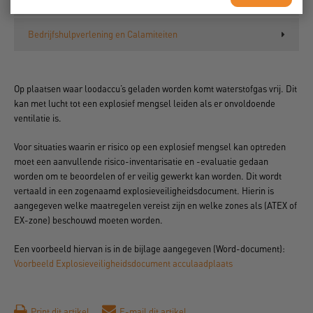
Bedrijfshulpverlening en Calamiteiten
Op plaatsen waar loodaccu’s geladen worden komt waterstofgas vrij. Dit
kan met lucht tot een explosief mengsel leiden als er onvoldoende
ventilatie is.
Voor situaties waarin er risico op een explosief mengsel kan optreden
moet een aanvullende risico-inventarisatie en -evaluatie gedaan
worden om te beoordelen of er veilig gewerkt kan worden. Dit wordt
vertaald in een zogenaamd explosieveiligheidsdocument. Hierin is
aangegeven welke maatregelen vereist zijn en welke zones als (ATEX of
EX-zone) beschouwd moeten worden.
Een voorbeeld hiervan is in de bijlage aangegeven (Word-document):
Voorbeeld Explosieveiligheidsdocument acculaadplaats
Print dit artikel
E-mail dit artikel