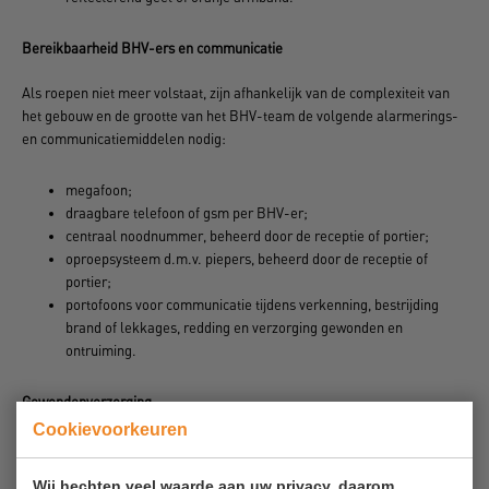
Bereikbaarheid BHV-ers en communicatie
Als roepen niet meer volstaat, zijn afhankelijk van de complexiteit van
het gebouw en de grootte van het BHV-team de volgende alarmerings-
en communicatiemiddelen nodig:
megafoon;
draagbare telefoon of gsm per BHV-er;
centraal noodnummer, beheerd door de receptie of portier;
oproepsysteem d.m.v. piepers, beheerd door de receptie of
portier;
portofoons voor communicatie tijdens verkenning, bestrijding
brand of lekkages, redding en verzorging gewonden en
ontruiming.
Gewondenverzorging
Cookievoorkeuren
Voor de verzorging van letsel bij slachtoffers is het volgende nodig:
Wij hechten veel waarde aan uw privacy, daarom