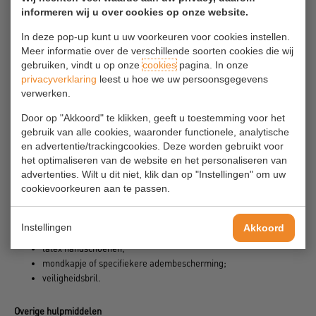
EHBO-trommels (op een of meerdere centrale plaatsen of een
informeren wij u over cookies op onze website.
persoonlijke EHBO-kit);
AED.
In deze pop-up kunt u uw voorkeuren voor cookies instellen.
Meer informatie over de verschillende soorten cookies die wij
gebruiken, vindt u op onze
cookies
pagina. In onze
Wat de inhoud van de EHBO-trommels / -kits moet zijn, is afhankelijk
privacyverklaring
leest u hoe we uw persoonsgegevens
van de mogelijke soorten letsel bij de betreffende vestiging. Het is aan
verwerken.
te raden om hiervoor te overleggen met de leveranciers van de EHBO-
materialen. Klik hier voor
Standaard inhoud EHBO koffer
.
Door op "Akkoord" te klikken, geeft u toestemming voor het
gebruik van alle cookies, waaronder functionele, analytische
Persoonlijke bescherming
en advertentie/trackingcookies. Deze worden gebruikt voor
het optimaliseren van de website en het personaliseren van
Bij de verzorging van gewonden en de bestrijding van lekkages van
advertenties. Wilt u dit niet, klik dan op "Instellingen" om uw
chemicaliën lopen de BHV-ers zelf ook risico, zoals contact met
cookievoorkeuren aan te passen.
lichaamsvloeistoffen en gevaarlijke stoffen. Om hiertegen te
beschermen kan de BHV-er het volgende nodig hebben:
Instellingen
Akkoord
latex handschoenen;
mondkapje of specifiekere adembescherming;
veiligheidsbril.
Overige hulpmiddelen