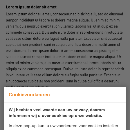
Lorem ipsum dolar sit amet
Lorem ipsum dolor sit amet, consectetur adipisicing elit, sed do eiusmod
tempor incididunt ut labore et dolore magna aliqua. Ut enim ad minim
veniam, quis nostrud exercitation ullamco laboris nisi ut aliquip ex ea
commodo consequat. Duis aute irure dolor in reprehenderit in voluptate
velit esse cillum dolore eu fugiat nulla pariatur. Excepteur sint occaecat
cupidatat non proident, sunt in culpa qui officia deserunt mollit anim id
est laborum. Lorem ipsum dolor sit amet, consectetur adipisicing elit,
sed do eiusmod tempor incididunt ut labore et dolore magna aliqua. Ut
enim ad minim veniam, quis nostrud exercitation ullamco laboris nisi ut
aliquip ex ea commodo consequat. Duis aute irure dolor in reprehenderit
in voluptate velit esse cillum dolore eu fugiat nulla pariatur. Excepteur
sint occaecat cupidatat non proident, sunt in culpa qui officia deserunt
mollit anim id est laborum.
Cookievoorkeuren
Lorem ipsum dolar sit amet
Lorem ipsum dolor sit amet, consectetur adipisicing elit, sed do eiusmod
Wij hechten veel waarde aan uw privacy, daarom
tempor incididunt ut labore et dolore magna aliqua. Ut enim ad minim
informeren wij u over cookies op onze website.
veniam, quis nostrud exercitation ullamco laboris nisi ut aliquip ex ea
commodo consequat. Duis aute irure dolor in reprehenderit in voluptate
In deze pop-up kunt u uw voorkeuren voor cookies instellen.
velit esse cillum dolore eu fugiat nulla pariatur. Excepteur sint occaecat